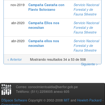
nov-2019
Campaña Castaña con
Servicio Nacional
Flavio Solorzano
Forestal y de
Fauna Silvestre
abr-2020
Campaña Ellos nos
Servicio Nacional
necesitan
Forestal y de
Fauna Silvestre
abr-2020
Campaña ellos nos
Servicio Nacional
necesitan
Forestal y de
Fauna Silvestre
< Anterior
Mostrando resultados 34 a 53 de 508
Siguiente >
Correo: conocimientoaldia@serfor.gob.pe
Teléfono: (511) 2259005 anexo 605
DSpace Software
Copyright © 2002-2008
MIT
and
Hewlett-Packard
-
Comentarios