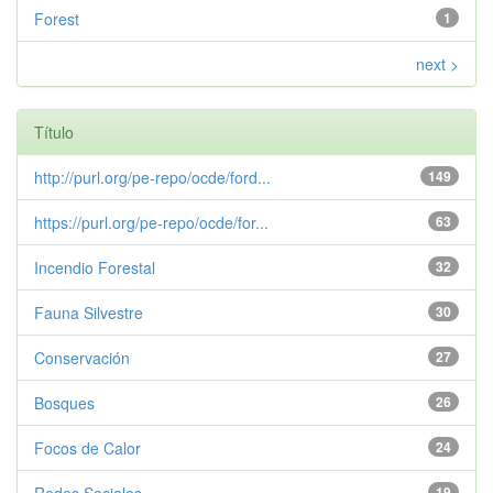
Forest
1
next >
Título
http://purl.org/pe-repo/ocde/ford...
149
https://purl.org/pe-repo/ocde/for...
63
Incendio Forestal
32
Fauna Silvestre
30
Conservación
27
Bosques
26
Focos de Calor
24
19