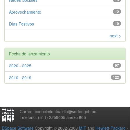
Redes Sociales
Aprovechamiento
12
Días Festivos
10
next >
Fecha de lanzamiento
2020 - 2025
97
2010 - 2019
122
Correo: conocimientoaldia@serfor.gob.pe
Teléfono: (511) 2259005 anexo 605
DSpace Software
Copyright © 2002-2008
MIT
and
Hewlett-Packard
-