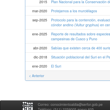
2015
Plan Nacional para la Conservación d
mar-2020
Protejamos a los murciélagos
sep-2025
Protocolo para la contención, evaluaci
cóndor andino (Vultur gryphus) en cen
ene-2025
Reporte de resultados sobre especies
campesinas de Cusco y Puno
abr-2020
Sabías que existen cerca de 400 suri
dic-2018
Situación poblacional del Suri en el P
ene-2020
El Suri
< Anterior
Correo: conocimientoaldia@serfor.gob.pe
Teléfono: (511) 2259005 anexo 605