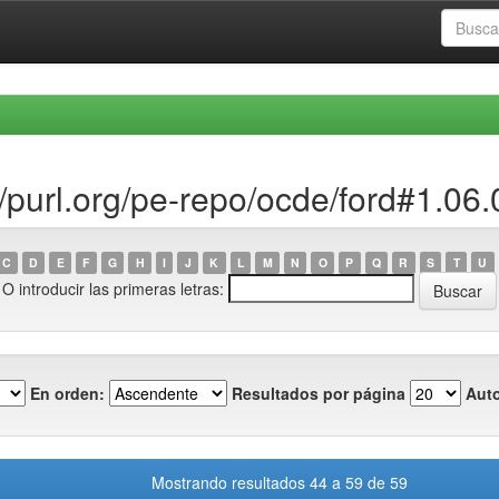
//purl.org/pe-repo/ocde/ford#1.06.
C
D
E
F
G
H
I
J
K
L
M
N
O
P
Q
R
S
T
U
O introducir las primeras letras:
En orden:
Resultados por página
Auto
Mostrando resultados 44 a 59 de 59