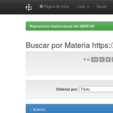
Página de inicio
Listar
Ayuda
Skip
navigation
Repositorio Institucional del SERFOR
Buscar por Materia https:
Ir a:
0-9
A
B
Ordenar por:
< Anterior