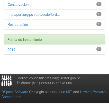
Conservación
1
http://purl.org/pe-repo/ocde/ford...
1
Restauración
1
Fecha de lanzamiento
2019
1
Correo: conocimientoaldia@serfor.gob.pe
Teléfono: (511) 2259005 anexo 605
DSpace Software
Copyright © 2002-2008
MIT
and
Hewlett-Packard
-
Comentarios