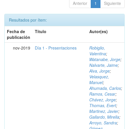
Anterior
1
Siguiente
Resultados por ítem:
Fecha de
Título
Autor(es)
publicación
nov-2019
Día 1 - Presentaciones
Robiglio,
Valentina
;
Watanabe, Jorge
;
Nalvarte, Jaime
;
Alva, Jorge
;
Velasquez,
Manuel
;
Ahumada, Carlos
;
Ramos, Cesar
;
Chávez, Jorge
;
Thomas, Evert
;
Martinez, Javier
;
Gallardo, Mirella
;
Arroyo, Sandra
;
Gómez,