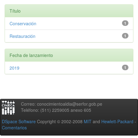
Título
Conservación
1
Restauración
1
Fecha de lanzamiento
2019
1
Correo: conocimientoaldia@serfor.gob.pe
Teléfono: (511) 2259005 anexo 605
DSpace Software
Copyright © 2002-2008
MIT
and
Hewlett-Packard
-
Comentarios