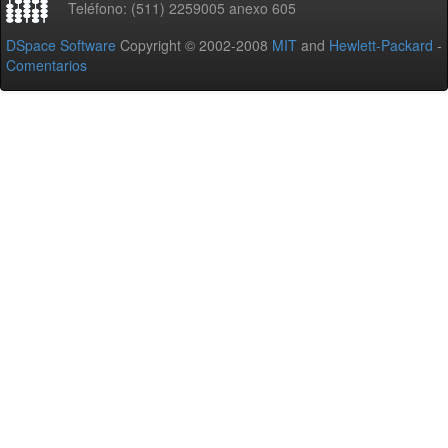
Teléfono: (511) 2259005 anexo 605
DSpace Software
Copyright © 2002-2008
MIT
and
Hewlett-Packard
-
Comentarios