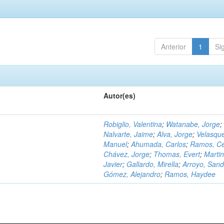
Anterior
1
Si
Autor(es)
Robiglio, Valentina
;
Watanabe, Jorge
;
Nalvarte, Jaime
;
Alva, Jorge
;
Velasqu
Manuel
;
Ahumada, Carlos
;
Ramos, C
Chávez, Jorge
;
Thomas, Evert
;
Martin
Javier
;
Gallardo, Mirella
;
Arroyo, Sand
Gómez, Alejandro
;
Ramos, Haydee