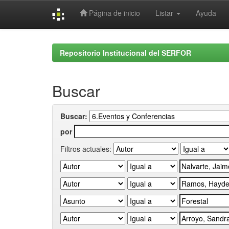
Página de inicio
Listar
Ayuda
Skip
navigation
Repositorio Institucional del SERFOR
Buscar
Buscar:
por
Filtros actuales: