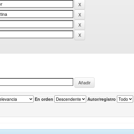
En orden
Autor/registro