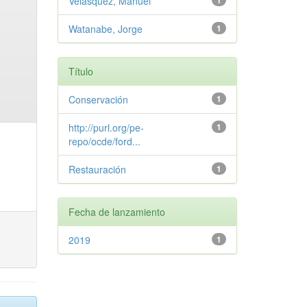
Velasquez, Manuel
1
Watanabe, Jorge
1
Título
Conservación
1
http://purl.org/pe-
1
repo/ocde/ford...
Restauración
1
Fecha de lanzamiento
2019
1