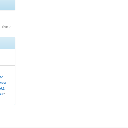
guiente
ez,
esar
;
ez,
ra
;