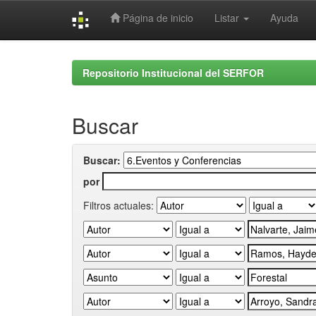
Página de inicio
Listar
Ayuda
Skip
navigation
Repositorio Institucional del SERFOR
Buscar
Buscar:
por
Filtros actuales: