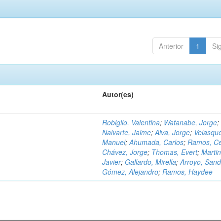
Anterior
1
Si
Autor(es)
Robiglio, Valentina
;
Watanabe, Jorge
;
Nalvarte, Jaime
;
Alva, Jorge
;
Velasqu
Manuel
;
Ahumada, Carlos
;
Ramos, C
Chávez, Jorge
;
Thomas, Evert
;
Martin
Javier
;
Gallardo, Mirella
;
Arroyo, Sand
Gómez, Alejandro
;
Ramos, Haydee