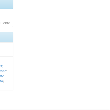
guiente
ez,
esar
;
ez,
ra
;