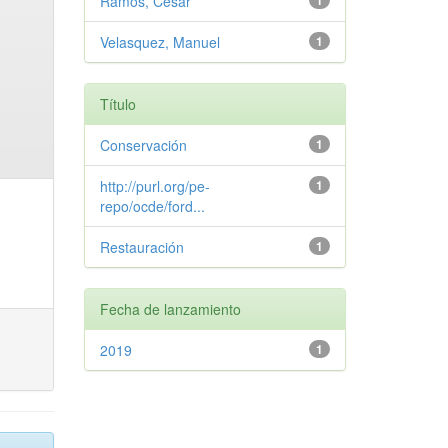
Ramos, Cesar
1
Velasquez, Manuel
1
Título
Conservación
1
http://purl.org/pe-
1
repo/ocde/ford...
Restauración
1
Fecha de lanzamiento
2019
1