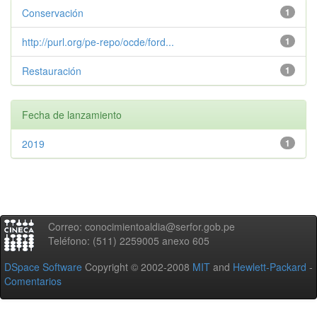
Conservación
1
http://purl.org/pe-repo/ocde/ford...
1
Restauración
1
Fecha de lanzamiento
2019
1
Correo: conocimientoaldia@serfor.gob.pe
Teléfono: (511) 2259005 anexo 605
DSpace Software
Copyright © 2002-2008
MIT
and
Hewlett-Packard
-
Comentarios