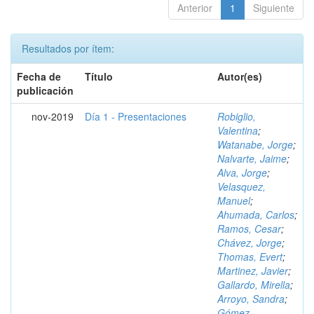
Anterior
1
Siguiente
Resultados por ítem:
Fecha de
Título
Autor(es)
publicación
nov-2019
Día 1 - Presentaciones
Robiglio,
Valentina
;
Watanabe, Jorge
;
Nalvarte, Jaime
;
Alva, Jorge
;
Velasquez,
Manuel
;
Ahumada, Carlos
;
Ramos, Cesar
;
Chávez, Jorge
;
Thomas, Evert
;
Martinez, Javier
;
Gallardo, Mirella
;
Arroyo, Sandra
;
Gómez,