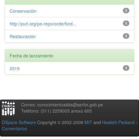
Conservación
1
http://purl.org/pe-repo/ocde/ford...
1
Restauración
1
Fecha de lanzamiento
2019
1
Correo: conocimientoaldia@serfor.gob.pe
Teléfono: (511) 2259005 anexo 605
DSpace Software
Copyright © 2002-2008
MIT
and
Hewlett-Packard
-
Comentarios