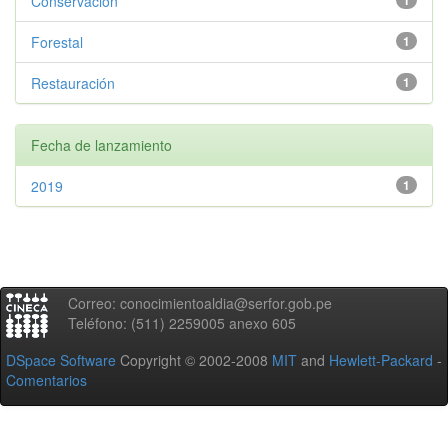
Conservación
1
Forestal
1
Restauración
1
Fecha de lanzamiento
2019
1
Correo: conocimientoaldia@serfor.gob.pe
Teléfono: (511) 2259005 anexo 605
DSpace Software
Copyright © 2002-2008
MIT
and
Hewlett-Packard
-
Comentarios