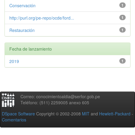
Conservación
1
http://purl.org/pe-repo/ocde/ford...
1
Restauración
1
Fecha de lanzamiento
2019
1
Correo: conocimientoaldia@serfor.gob.pe
Teléfono: (511) 2259005 anexo 605
DSpace Software
Copyright © 2002-2008
MIT
and
Hewlett-Packard
-
Comentarios