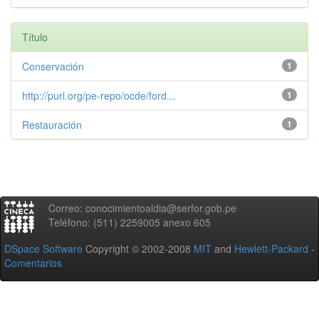
Título
Conservación
1
http://purl.org/pe-repo/ocde/ford...
1
Restauración
1
Correo: conocimientoaldia@serfor.gob.pe
Teléfono: (511) 2259005 anexo 605
DSpace Software
Copyright © 2002-2008
MIT
and
Hewlett-Packard
-
Comentarios