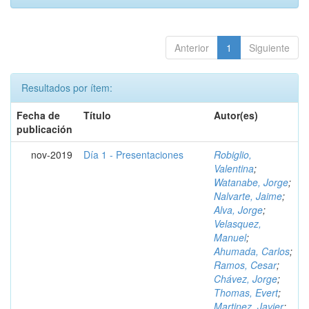
Anterior
1
Siguiente
Resultados por ítem:
Fecha de
Título
Autor(es)
publicación
nov-2019
Día 1 - Presentaciones
Robiglio,
Valentina
;
Watanabe, Jorge
;
Nalvarte, Jaime
;
Alva, Jorge
;
Velasquez,
Manuel
;
Ahumada, Carlos
;
Ramos, Cesar
;
Chávez, Jorge
;
Thomas, Evert
;
Martinez, Javier
;