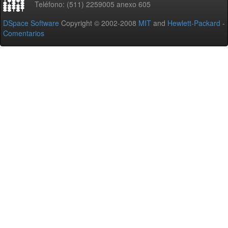
Teléfono: (511) 2259005 anexo 605
DSpace Software
Copyright © 2002-2008
MIT
and
Hewlett-Packard
-
Comentarios