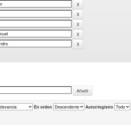
En orden
Autor/registro