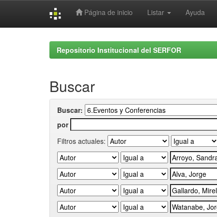
Página de inicio
Listar
Ayuda
Skip
navigation
Repositorio Institucional del SERFOR
Buscar
Buscar:
por
Filtros actuales: