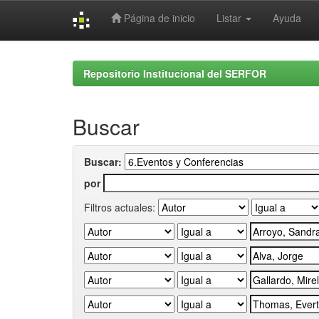
Página de inicio
Listar
Ayuda
Skip
navigation
Repositorio Institucional del SERFOR
Buscar
Buscar:
por
Filtros actuales: