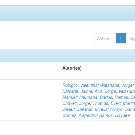
Anterior
1
Si
Autor(es)
Robiglio, Valentina
;
Watanabe, Jorge
;
Nalvarte, Jaime
;
Alva, Jorge
;
Velasqu
Manuel
;
Ahumada, Carlos
;
Ramos, C
Chávez, Jorge
;
Thomas, Evert
;
Martin
Javier
;
Gallardo, Mirella
;
Arroyo, Sand
Gómez, Alejandro
;
Ramos, Haydee