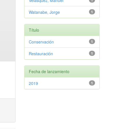
Velasquez, Manuel
1
Watanabe, Jorge
1
Título
Conservación
1
Restauración
1
Fecha de lanzamiento
2019
1