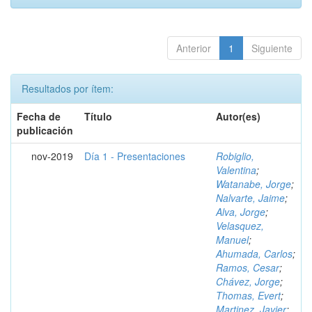
Anterior
1
Siguiente
Resultados por ítem:
Fecha de
Título
Autor(es)
publicación
nov-2019
Día 1 - Presentaciones
Robiglio,
Valentina
;
Watanabe, Jorge
;
Nalvarte, Jaime
;
Alva, Jorge
;
Velasquez,
Manuel
;
Ahumada, Carlos
;
Ramos, Cesar
;
Chávez, Jorge
;
Thomas, Evert
;
Martinez, Javier
;