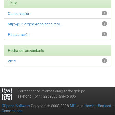
Título
Conservación
1
http://purl.org/pe-repo/ocde/ford...
1
Restauración
1
Fecha de lanzamiento
2019
1
Correo: conocimientoaldia@serfor.gob.pe
Teléfono: (511) 2259005 anexo 605
DSpace Software
Copyright © 2002-2008
MIT
and
Hewlett-Packard
-
Comentarios