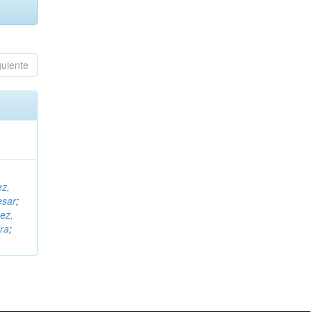
guiente
ez,
esar
;
ez,
ra
;