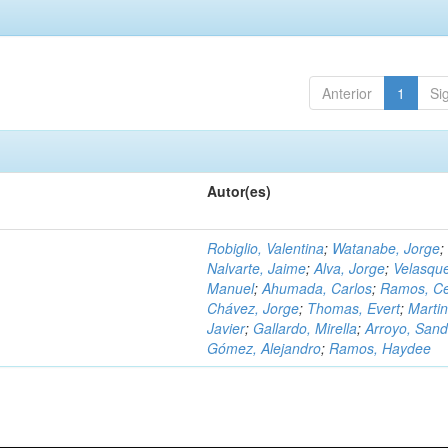
Anterior
1
Si
Autor(es)
Robiglio, Valentina
;
Watanabe, Jorge
;
Nalvarte, Jaime
;
Alva, Jorge
;
Velasqu
Manuel
;
Ahumada, Carlos
;
Ramos, C
Chávez, Jorge
;
Thomas, Evert
;
Martin
Javier
;
Gallardo, Mirella
;
Arroyo, Sand
Gómez, Alejandro
;
Ramos, Haydee