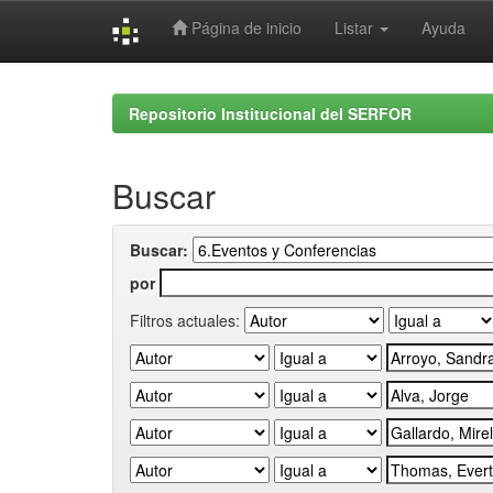
Página de inicio
Listar
Ayuda
Skip
navigation
Repositorio Institucional del SERFOR
Buscar
Buscar:
por
Filtros actuales: