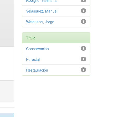
Robiglio, Valentina
1
Velasquez, Manuel
1
Watanabe, Jorge
1
Título
Conservación
1
Forestal
1
Restauración
1