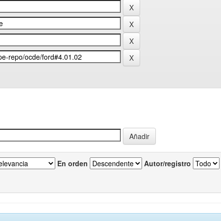
En orden
Autor/registro