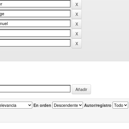
En orden
Autor/registro