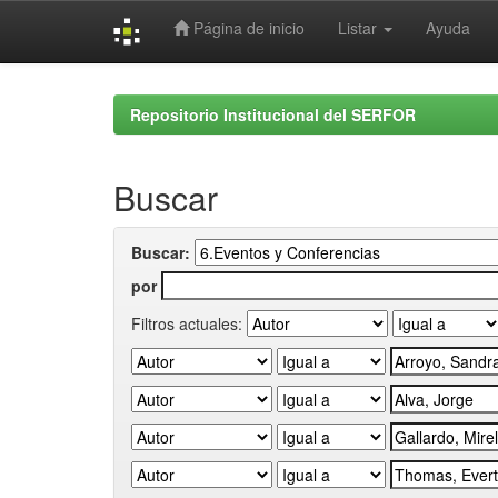
Página de inicio
Listar
Ayuda
Skip
navigation
Repositorio Institucional del SERFOR
Buscar
Buscar:
por
Filtros actuales: