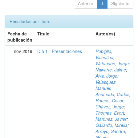
Anterior
1
Siguiente
Resultados por ítem:
Fecha de
Título
Autor(es)
publicación
nov-2019
Día 1 - Presentaciones
Robiglio,
Valentina
;
Watanabe, Jorge
;
Nalvarte, Jaime
;
Alva, Jorge
;
Velasquez,
Manuel
;
Ahumada, Carlos
;
Ramos, Cesar
;
Chávez, Jorge
;
Thomas, Evert
;
Martinez, Javier
;
Gallardo, Mirella
;
Arroyo, Sandra
;
Gómez,