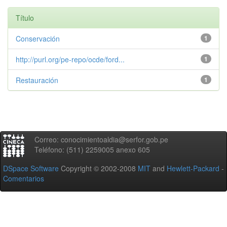
Título
Conservación
1
http://purl.org/pe-repo/ocde/ford...
1
Restauración
1
Correo: conocimientoaldia@serfor.gob.pe
Teléfono: (511) 2259005 anexo 605
DSpace Software
Copyright © 2002-2008
MIT
and
Hewlett-Packard
-
Comentarios