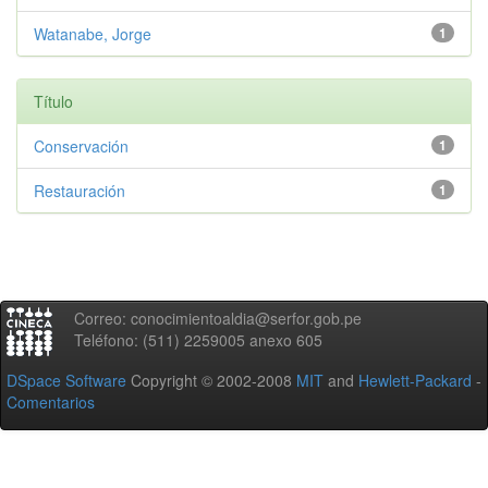
Watanabe, Jorge
1
Título
Conservación
1
Restauración
1
Correo: conocimientoaldia@serfor.gob.pe
Teléfono: (511) 2259005 anexo 605
DSpace Software
Copyright © 2002-2008
MIT
and
Hewlett-Packard
-
Comentarios