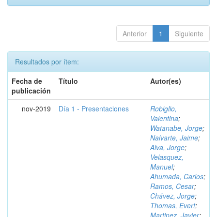
Anterior
1
Siguiente
Resultados por ítem:
Fecha de
Título
Autor(es)
publicación
nov-2019
Día 1 - Presentaciones
Robiglio,
Valentina
;
Watanabe, Jorge
;
Nalvarte, Jaime
;
Alva, Jorge
;
Velasquez,
Manuel
;
Ahumada, Carlos
;
Ramos, Cesar
;
Chávez, Jorge
;
Thomas, Evert
;
Martinez, Javier
;