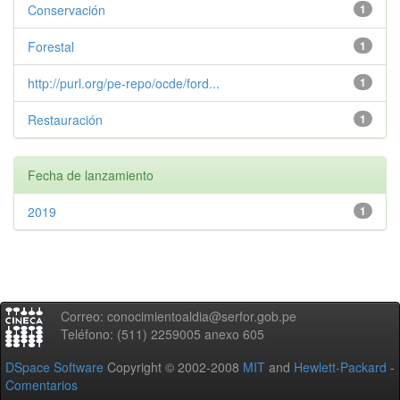
Conservación
1
Forestal
1
http://purl.org/pe-repo/ocde/ford...
1
Restauración
1
Fecha de lanzamiento
2019
1
Correo: conocimientoaldia@serfor.gob.pe
Teléfono: (511) 2259005 anexo 605
DSpace Software
Copyright © 2002-2008
MIT
and
Hewlett-Packard
-
Comentarios