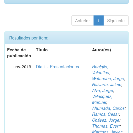
Anterior
1
Siguiente
Resultados por ítem:
Fecha de
Título
Autor(es)
publicación
nov-2019
Día 1 - Presentaciones
Robiglio,
Valentina
;
Watanabe, Jorge
;
Nalvarte, Jaime
;
Alva, Jorge
;
Velasquez,
Manuel
;
Ahumada, Carlos
;
Ramos, Cesar
;
Chávez, Jorge
;
Thomas, Evert
;
Martinez, Javier
;