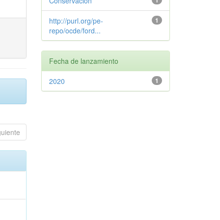
Conservación
1
http://purl.org/pe-
1
repo/ocde/ford...
Fecha de lanzamiento
2020
1
guiente