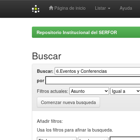
Página de inicio
Listar
Ayuda
Skip
navigation
Repositorio Institucional del SERFOR
Buscar
Buscar:
por
Filtros actuales:
Comenzar nueva busqueda
Añadir filtros:
Usa los filtros para afinar la busqueda.