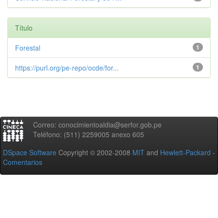
Título
Forestal
1
https://purl.org/pe-repo/ocde/for...
1
Correo: conocimientoaldia@serfor.gob.pe
Teléfono: (511) 2259005 anexo 605
DSpace Software
Copyright © 2002-2008
MIT
and
Hewlett-Packard
-
Comentarios