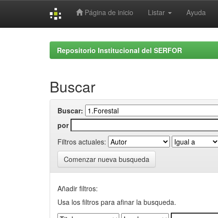
Página de inicio
Listar
Ayuda
Skip
navigation
Repositorio Institucional del SERFOR
Buscar
Buscar:
por
Filtros actuales:
Comenzar nueva busqueda
Añadir filtros:
Usa los filtros para afinar la busqueda.