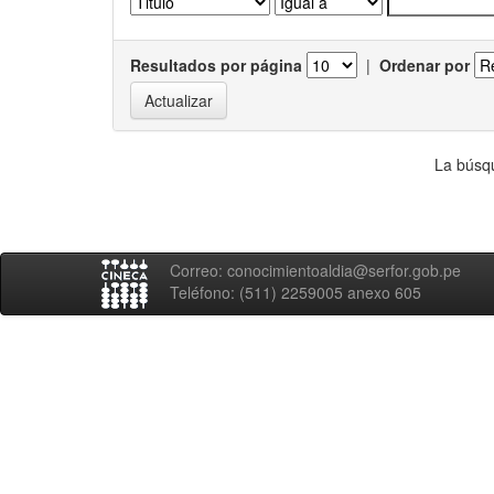
Resultados por página
|
Ordenar por
La búsqu
Correo: conocimientoaldia@serfor.gob.pe
Teléfono: (511) 2259005 anexo 605