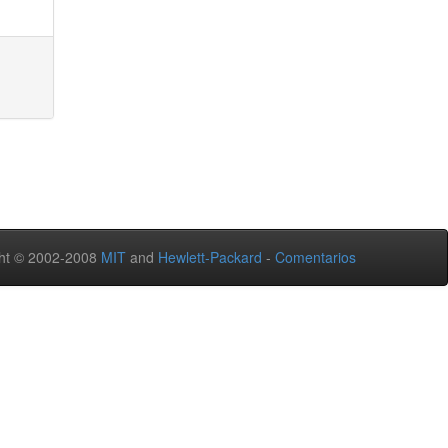
ht © 2002-2008
MIT
and
Hewlett-Packard
-
Comentarios