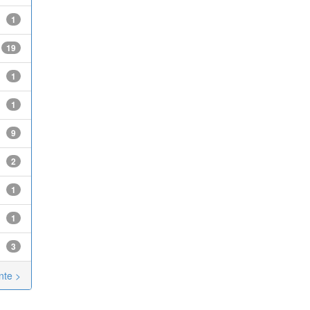
1
19
1
1
9
2
1
1
3
nte >