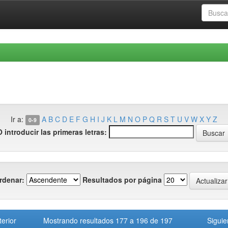
Ir a:
A
B
C
D
E
F
G
H
I
J
K
L
M
N
O
P
Q
R
S
T
U
V
W
X
Y
Z
0-9
O introducir las primeras letras:
rdenar:
Resultados por página
terior
Mostrando resultados 177 a 196 de 197
Siguie