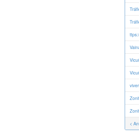
Tráf
Tráfi
ttps
Vain
Vicu
Vicu
vive
Zoni
Zoni
< An