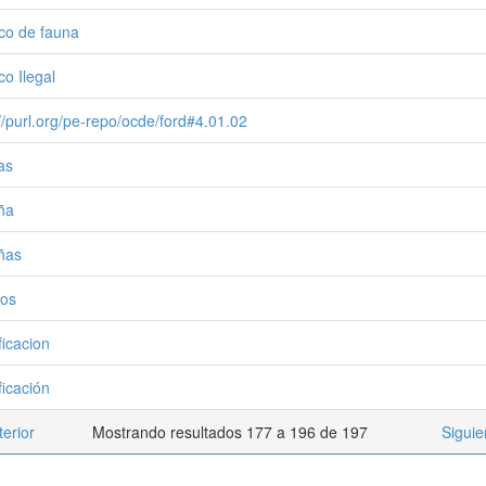
ico de fauna
co Ilegal
://purl.org/pe-repo/ocde/ford#4.01.02
as
ña
ñas
ros
ficacion
ficación
terior
Mostrando resultados 177 a 196 de 197
Siguie