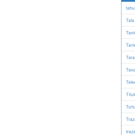
tahu
Tala 
Tam
Tani
Tara
Tax
Tele
Títu
Tort
Traz
traz