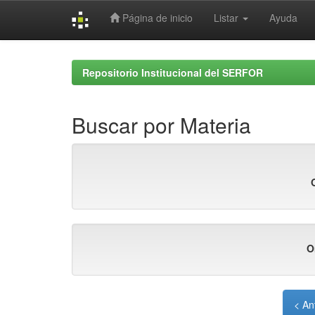
Página de inicio
Listar
Ayuda
Skip
navigation
Repositorio Institucional del SERFOR
Buscar por Materia
O
< An