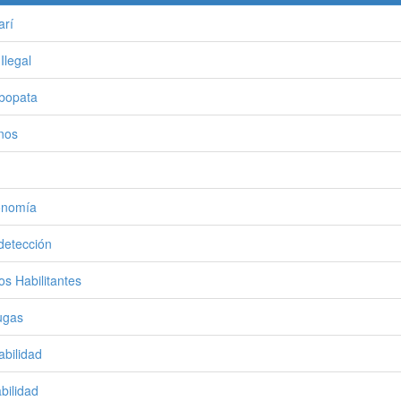
arí
Ilegal
bopata
nos
onomía
detección
los Habilitantes
ugas
abilidad
abilidad