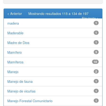
< Anterior
Mostrando resultados 115 a 134 de 197
Siguiente >
madera
1
Maderable
1
Madre de Dios
1
Mamífero
3
Mamíferos
10
Manejo
2
Manejo de fauna
1
Manejo de vicuñas
1
Manejo Forestal Comunictario
1