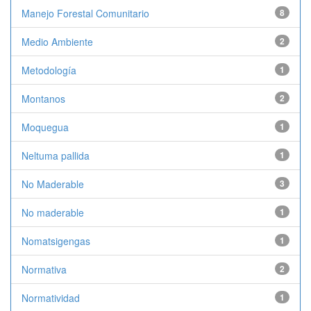
Manejo Forestal Comunitario
8
Medio Ambiente
2
Metodología
1
Montanos
2
Moquegua
1
Neltuma pallida
1
No Maderable
3
No maderable
1
Nomatsigengas
1
Normativa
2
Normatividad
1