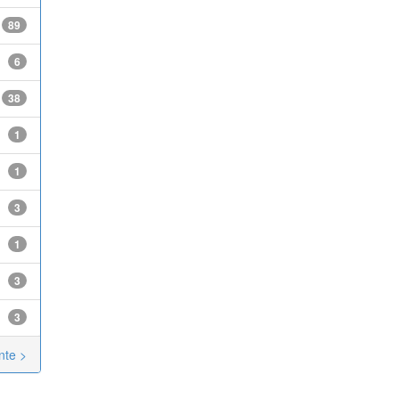
89
6
38
1
1
3
1
3
3
nte >