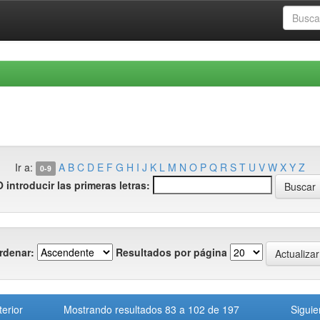
Ir a:
A
B
C
D
E
F
G
H
I
J
K
L
M
N
O
P
Q
R
S
T
U
V
W
X
Y
Z
0-9
O introducir las primeras letras:
rdenar:
Resultados por página
terior
Mostrando resultados 83 a 102 de 197
Siguie