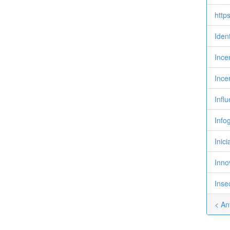
http
Ident
Ince
Ince
Infl
Info
Inici
Inno
Inse
< An