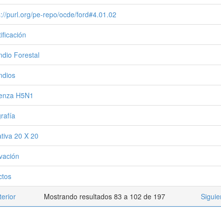
s://purl.org/pe-repo/ocde/ford#4.01.02
ificación
ndio Forestal
ndios
uenza H5N1
grafía
ativa 20 X 20
vación
ctos
terior
Mostrando resultados 83 a 102 de 197
Siguie