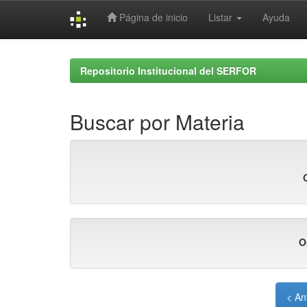
Página de inicio
Listar
Ayuda
Skip
navigation
Repositorio Institucional del SERFOR
Buscar por Materia
O
< An