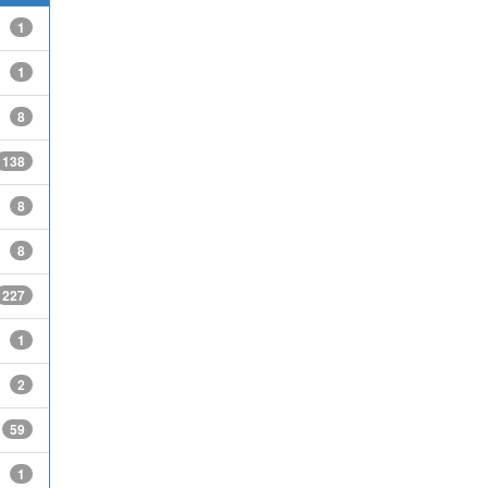
1
1
8
138
8
8
227
1
2
59
1