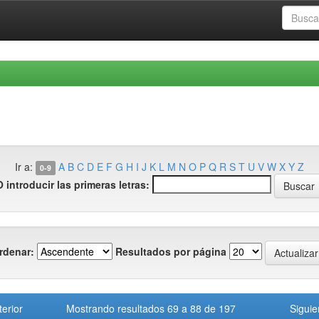
Ir a:
A
B
C
D
E
F
G
H
I
J
K
L
M
N
O
P
Q
R
S
T
U
V
W
X
Y
Z
0-9
O introducir las primeras letras:
rdenar:
Resultados por página
terior
Mostrando resultados 69 a 88 de 197
Siguie