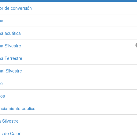
or de conversión
na
a acuática
a Silvestre
a Terrestre
al Silvestre
no
nos
nciamiento público
a Silvestre
s de Calor