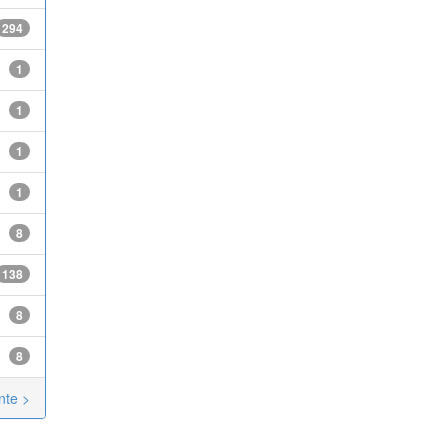
294
1
1
1
1
8
138
8
8
nte >