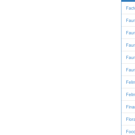
Fact
Fau
Faun
Faun
Faun
Faun
Feli
Feli
Fina
Flor
Foco