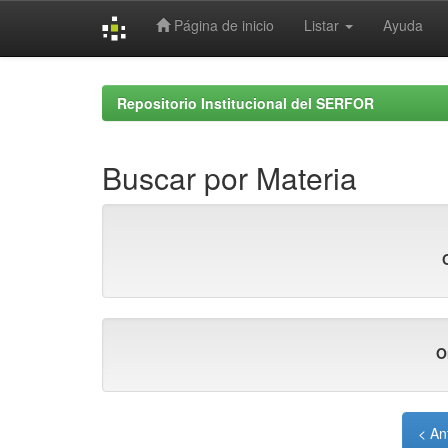
Página de inicio
Listar
Ayuda
Skip
navigation
Repositorio Institucional del SERFOR
Buscar por Materia
O
< An