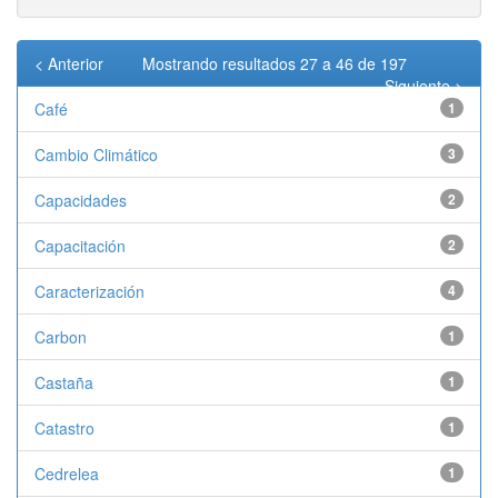
< Anterior
Mostrando resultados 27 a 46 de 197
Siguiente >
Café
1
Cambio Climático
3
Capacidades
2
Capacitación
2
Caracterización
4
Carbon
1
Castaña
1
Catastro
1
Cedrelea
1