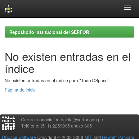
Skip
navigation
Repositorio Institucional del SERFOR
No existen entradas en el
índice
No existen entradas en el índice para "Todo DSpace".
Página de inicio
Correo: conocimientoaldia@serfor.gob.pe
Teléfono: (511) 2259005 anexo 605
DSpace Software
Copyright © 2002-2008
MIT
and
Hewlett-Packard
-