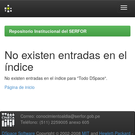
Skip
navigation
Repositorio Institucional del SERFOR
No existen entradas en el
índice
No existen entradas en el índice para "Todo DSpace".
Página de inicio
Correo: conocimientoaldia@serfor.gob.pe
Teléfono: (511) 2259005 anexo 605
DSpace Software
Copyright © 2002-2008
MIT
and
Hewlett-Packard
-