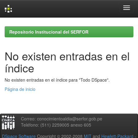
Skip
navigation
Repositorio Institucional del SERFOR
No existen entradas en el
índice
No existen entradas en el índice para "Todo DSpace".
Página de inicio
Correo: conocimientoaldia@serfor.gob.pe
Teléfono: (511) 2259005 anexo 605
DSpace Software
Copyright © 2002-2008
MIT
and
Hewlett-Packard
-