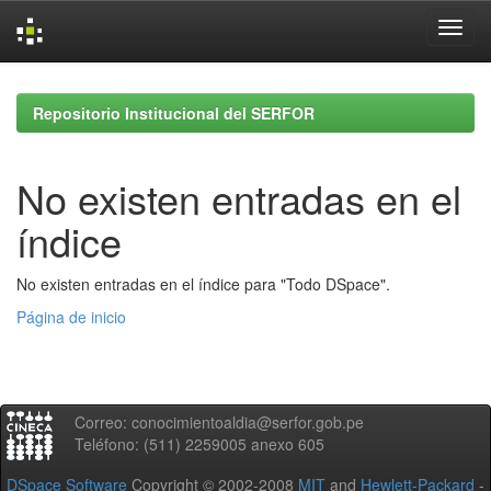
Skip
navigation
Repositorio Institucional del SERFOR
No existen entradas en el
índice
No existen entradas en el índice para "Todo DSpace".
Página de inicio
Correo: conocimientoaldia@serfor.gob.pe
Teléfono: (511) 2259005 anexo 605
DSpace Software
Copyright © 2002-2008
MIT
and
Hewlett-Packard
-