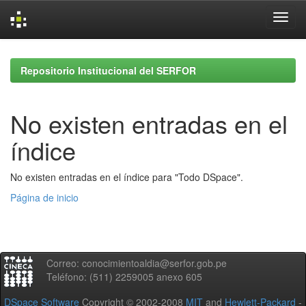
Skip
navigation
Repositorio Institucional del SERFOR
No existen entradas en el
índice
No existen entradas en el índice para "Todo DSpace".
Página de inicio
Correo: conocimientoaldia@serfor.gob.pe
Teléfono: (511) 2259005 anexo 605
DSpace Software
Copyright © 2002-2008
MIT
and
Hewlett-Packard
-