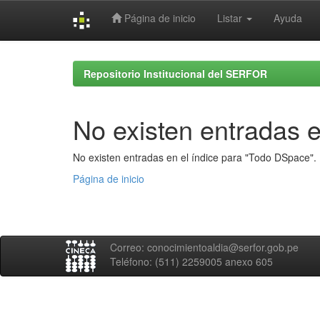
Página de inicio
Listar
Ayuda
Skip
navigation
Repositorio Institucional del SERFOR
No existen entradas e
No existen entradas en el índice para "Todo DSpace".
Página de inicio
Correo: conocimientoaldia@serfor.gob.pe
Teléfono: (511) 2259005 anexo 605