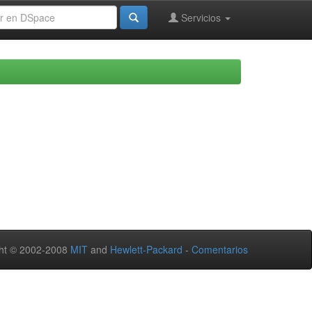
Servicios
ht © 2002-2008
MIT
and
Hewlett-Packard
-
Comentarios