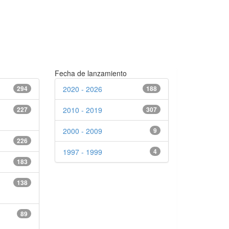
Fecha de lanzamiento
294
2020 - 2026
188
227
2010 - 2019
307
2000 - 2009
9
226
1997 - 1999
4
183
138
89