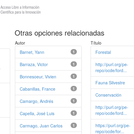
Otras opciones relacionadas
.
Autor
Título
Barnet, Yann
1
Forestal
,
Barraza, Victor
1
http://purl.org/pe-
s
repo/ocde/ford...
Bonnesoeur, Vivien
1
Fauna Silvestre
Cabanillas, France
1
Conservación
,
Camargo, Andrés
1
http://purl.org/pe-
repo/ocde/ford...
Capella, José Luis
1
https://purl.org/pe-
Carmago, Juan Carlos
1
repo/ocde/for...