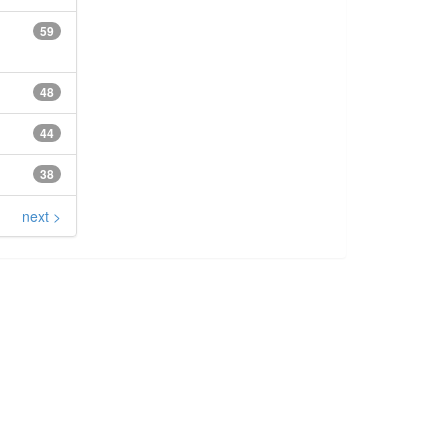
59
48
44
38
next >