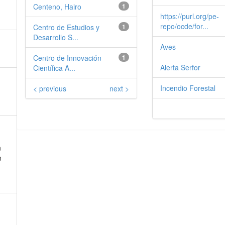
Centeno, Hairo
1
https://purl.org/pe-
repo/ocde/for...
Centro de Estudios y
1
Desarrollo S...
Aves
Centro de Innovación
1
Alerta Serfor
Científica A...
Incendio Forestal
< previous
next >
n
n