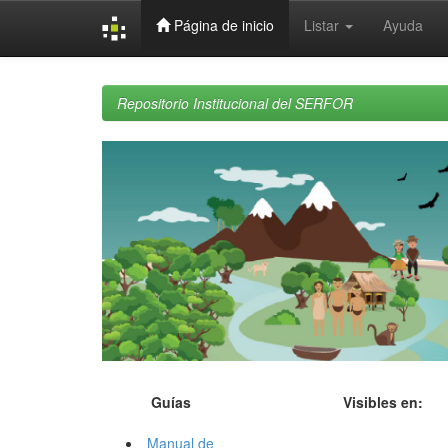
Página de inicio
Listar
Ayuda
Skip
navigation
Repositorio Institucional del SERFOR
Guías
Visibles en:
Manual de