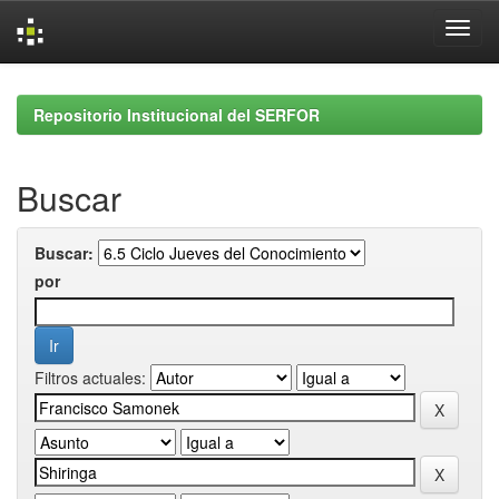
Skip
navigation
Repositorio Institucional del SERFOR
Buscar
Buscar:
por
Filtros actuales: