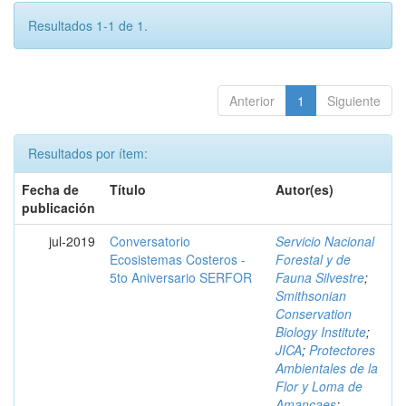
Resultados 1-1 de 1.
Anterior
1
Siguiente
Resultados por ítem:
Fecha de
Título
Autor(es)
publicación
jul-2019
Conversatorio
Servicio Nacional
Ecosistemas Costeros -
Forestal y de
5to Aniversario SERFOR
Fauna Silvestre
;
Smithsonian
Conservation
Biology Institute
;
JICA
;
Protectores
Ambientales de la
Flor y Loma de
Amancaes
;