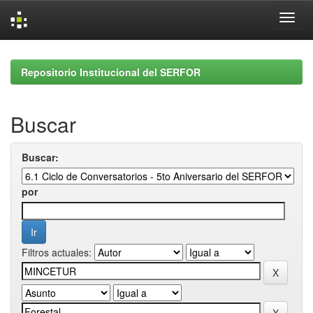
Skip
navigation
Repositorio Institucional del SERFOR
Buscar
Buscar:
por
Filtros actuales: