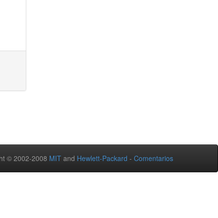
ht © 2002-2008
MIT
and
Hewlett-Packard
-
Comentarios