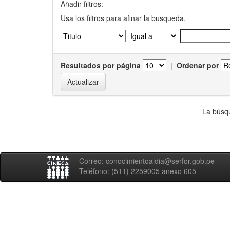
Añadir filtros:
Usa los filtros para afinar la busqueda.
Resultados por página
|
Ordenar por
La búsqu
Correo: conocimientoaldia@serfor.gob.pe
Teléfono: (511) 2259005 anexo 605