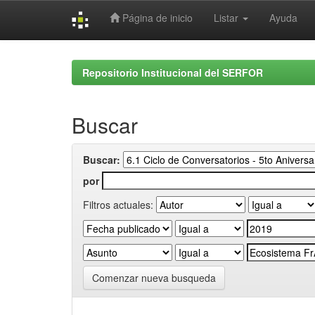
Página de inicio
Listar
Ayuda
Skip
navigation
Repositorio Institucional del SERFOR
Buscar
Buscar:
por
Filtros actuales:
Comenzar nueva busqueda