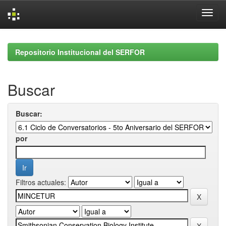
Skip
navigation
Repositorio Institucional del SERFOR
Buscar
Buscar:
por
Filtros actuales: