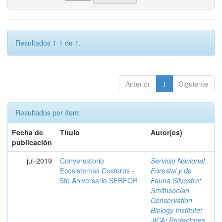
Resultados 1-1 de 1.
Anterior
1
Siguiente
Resultados por ítem:
Fecha de
Título
Autor(es)
publicación
jul-2019
Conversatorio
Servicio Nacional
Ecosistemas Costeros -
Forestal y de
5to Aniversario SERFOR
Fauna Silvestre
;
Smithsonian
Conservation
Biology Institute
;
JICA
;
Protectores