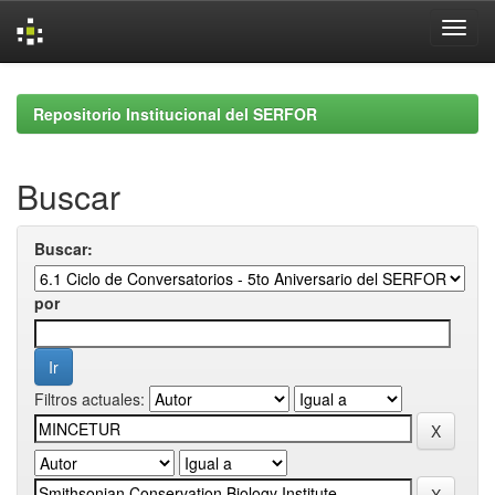
Skip
navigation
Repositorio Institucional del SERFOR
Buscar
Buscar:
por
Filtros actuales: