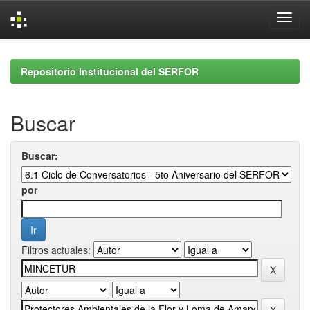
Skip
navigation
Repositorio Institucional del SERFOR
Buscar
Buscar:
por
Filtros actuales: