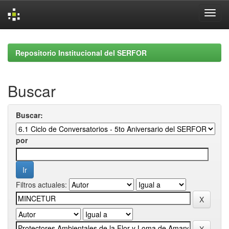
Skip
navigation
Repositorio Institucional del SERFOR
Buscar
Buscar:
por
Filtros actuales: