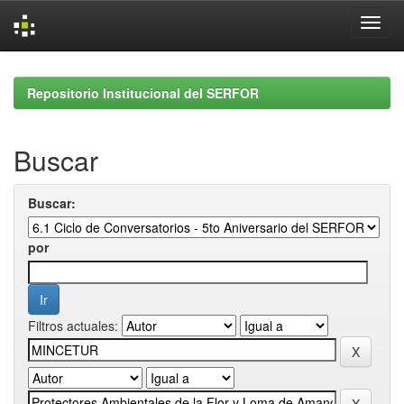
Skip
navigation
Repositorio Institucional del SERFOR
Buscar
Buscar:
por
Filtros actuales: