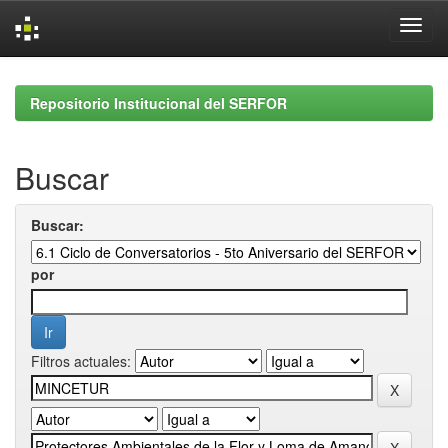
Skip
navigation
Repositorio Institucional del SERFOR
Buscar
Buscar:
por
Filtros actuales: