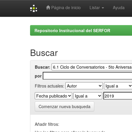
Página de inicio
Listar
Ayuda
Skip
navigation
Repositorio Institucional del SERFOR
Buscar
Buscar:
por
Filtros actuales:
Comenzar nueva busqueda
Añadir filtros: