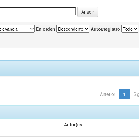
En orden
Autor/registro
Anterior
1
Si
Autor(es)