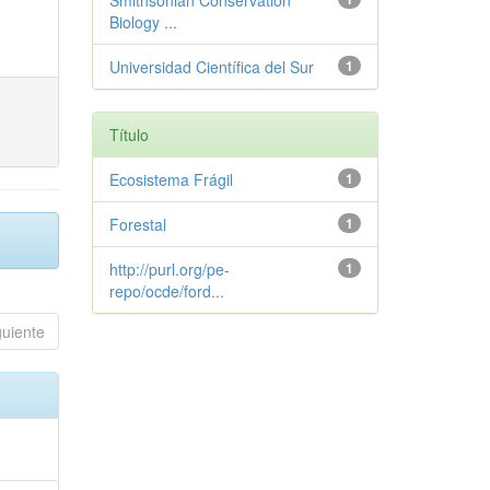
Smithsonian Conservation
Biology ...
Universidad Científica del Sur
1
Título
Ecosistema Frágil
1
Forestal
1
http://purl.org/pe-
1
repo/ocde/ford...
guiente