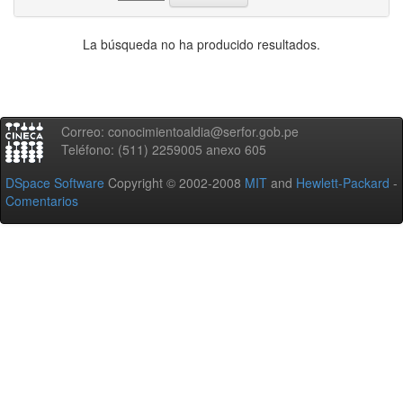
La búsqueda no ha producido resultados.
Correo: conocimientoaldia@serfor.gob.pe
Teléfono: (511) 2259005 anexo 605
DSpace Software
Copyright © 2002-2008
MIT
and
Hewlett-Packard
-
Comentarios