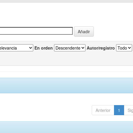
En orden
Autor/registro
Anterior
1
Si