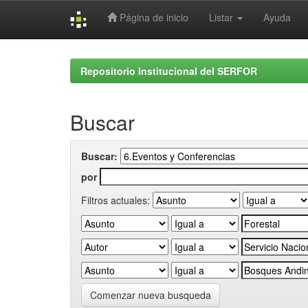
Página de inicio
Listar
Ayuda
Skip
navigation
Repositorio Institucional del SERFOR
Buscar
Buscar:
por
Filtros actuales:
Comenzar nueva busqueda