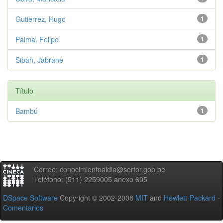
Gutierrez, Hugo
1
Palma, Felipe
1
Sibah, Jabrane
1
Título
Bambú
1
Correo: conocimientoaldia@serfor.gob.pe
Teléfono: (511) 2259005 anexo 605
DSpace Software
Copyright © 2002-2008
MIT
and
Hewlett-Packard
-
Comentarios